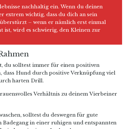
lebnisse nachhaltig ein. Wenn du deinen
er extrem wichtig, dass du dich an sein
überstürzt – wenn er nämlich erst einmal
t ist, wird es schwierig, den Kleinen zur
n Rahmen
, du solltest immer für einen positiven
, dass Hund durch positive Verknüpfung viel
urch harten Drill.
trauensvolles Verhältnis zu deinem Vierbeiner
aschen, solltest du deswegen für gute
Badegang in einer ruhigen und entspannten