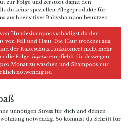
ut zur Folge und zerstört damit den
lls du keine speziellen Pflegeprodukte für
ns auch sensitives Babyshampoo benutzen.
 von Hundeshampoos schädigst du den
 von Fell und Haut: Die Haut trocknet aus,
 und der Kälteschutz funktioniert nicht mehr
nn die Folge.
inpetso
empfiehlt dir deswegen,
 pro Monat zu waschen und Shampoos nur
klich notwendig ist.
paß
ne unnötigen Stress für dich und deinen
 Gewöhnung notwendig. So kommst du Schritt für