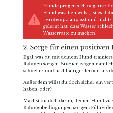
Hunde prägen sich negative Er
Hund waschen willst, ist es dah
Lerntempo anpasst und nichts 
gelernt hat, dass Wasser schlech
Wasserratte zu machen!
2. Sorge für einen positive
Egal, was du mit deinem Hund trainierst
Rahmen sorgen. Studien zeigen nämlich
schneller und nachhaltiger lernen, als d
Außerdem willst du doch sicher ein ver
haben, oder?
Machst du dich daran, deinen Hund zu w
Rahmenbedingungen sorgen: Führe den 