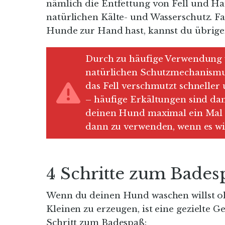
nämlich die Entfettung von Fell und Ha
natürlichen Kälte- und Wasserschutz. Fa
Hunde zur Hand hast, kannst du übrige
Durch zu häufige Verwendung
natürlichen Schutzmechanismus
das Fell verschmutzt schneller
– häufige Erkältungen sind da
deinen Hund maximal ein Mal
dann zu verwenden, wenn es wir
4 Schritte zum Bades
Wenn du deinen Hund waschen willst oh
Kleinen zu erzeugen, ist eine gezielte
Schritt zum Badespaß: