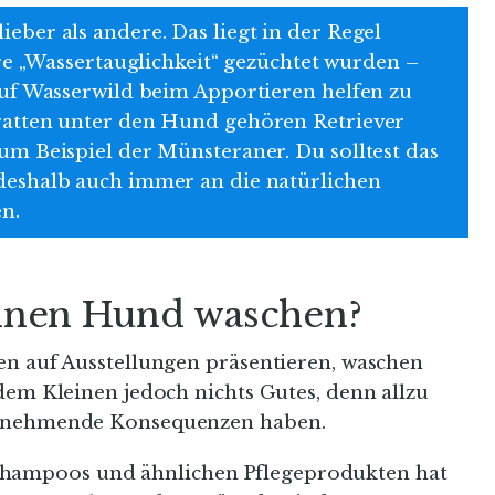
ber als andere. Das liegt in der Regel
hre „Wassertauglichkeit“ gezüchtet wurden –
auf Wasserwild beim Apportieren helfen zu
ratten unter den Hund gehören Retriever
m Beispiel der Münsteraner. Du solltest das
eshalb auch immer an die natürlichen
n.
deinen Hund waschen?
en auf Ausstellungen präsentieren, waschen
dem Kleinen jedoch nichts Gutes, denn allzu
u nehmende Konsequenzen haben.
ampoos und ähnlichen Pflegeprodukten hat