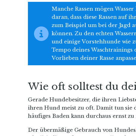
Manche Rassen mögen Wasser lie
daran, dass diese Rassen auf i
zum Beispiel um bei der Jagd 
können. Zu den echten Wasser
und einige Vorstehhunde wie zu
Tempo deines Waschtrainings d
Vorlieben deiner Rasse anpasse
Wie oft solltest du 
Gerade Hundebesitzer, die ihren Liebst
ihren Hund meist zu oft. Damit tun sie 
häufiges Baden kann durchaus ernst z
Der übermäßige Gebrauch von Hundesh